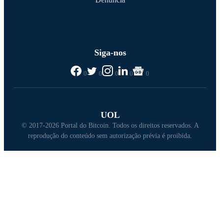
Siga-nos
0
0
0
0
0
UOL
© 2017-2026 Portal do Bitcoin. Todos os direitos reservados. A
reprodução do conteúdo sem autorização prévia é proibida.