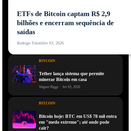
ETFs de Bitcoin captam R$ 2,9
bilhões e encerram sequência de
saídas
Rodrigo Tolotti
fev 03, 2026
BITCOIN
Tether lança sistema que permite
minerar Bitcoin em casa
Wagner Riggs
·
fev 03, 2026
BITCOIN
Bitcoin hoje: BTC em US$ 78 mil entra
em "medo extremo"; até onde pode
cair?