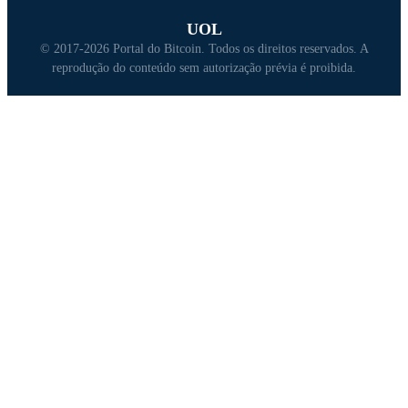
UOL
© 2017-2026 Portal do Bitcoin. Todos os direitos reservados. A
reprodução do conteúdo sem autorização prévia é proibida.