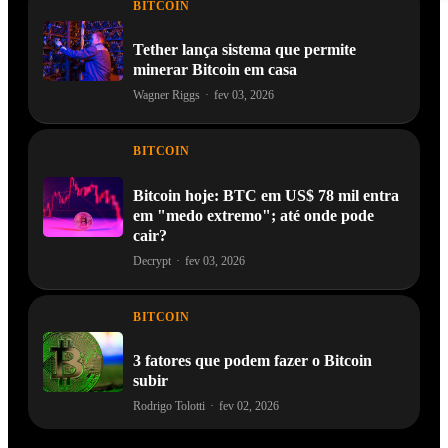
BITCOIN
Tether lança sistema que permite
minerar Bitcoin em casa
Wagner Riggs
·
fev 03, 2026
BITCOIN
Bitcoin hoje: BTC em US$ 78 mil entra
em "medo extremo"; até onde pode
cair?
Decrypt
·
fev 03, 2026
BITCOIN
3 fatores que podem fazer o Bitcoin
subir
Rodrigo Tolotti
·
fev 02, 2026