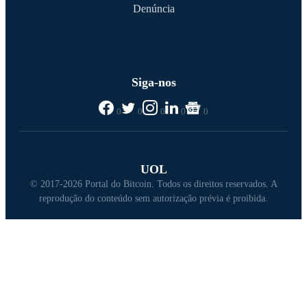
Denúncia
Siga-nos
0
0
0
0
0
UOL
© 2017-2026 Portal do Bitcoin. Todos os direitos reservados. A
reprodução do conteúdo sem autorização prévia é proibida.