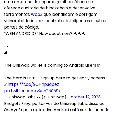
uma empresa de segurança cibernética que
oferece auditoria de blockchain e desenvolve
ferramentas
Web3
que identificam e corrigem
vulnerabilidades em contratos inteligentes e outras
partes do código.
“WEN ANDROID?” How about now? 🔥🔥🔥
🫳
🎤
The Uniswap wallet is coming to Android users 🌐
The beta is LIVE — sign up here to get early access
✅
https://t.co/9OHhpSqbez
pic.twitter.com/vXsn2NS5Sx
— Uniswap Labs 🦄 (@Uniswap)
October 12, 2023
Bridgett Frey, porta-voz do Uniswap Labs, disse ao
Decrypt
que o aplicativo Android está sendo lançado