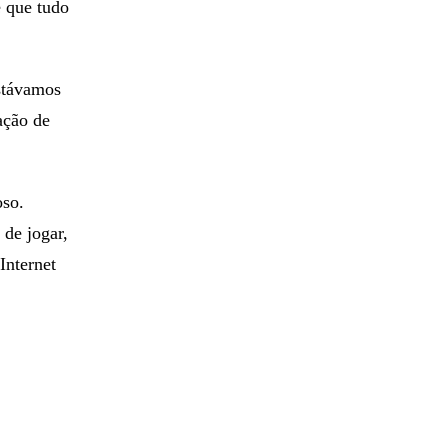
incando
é que tudo
stávamos
tação de
oso.
 de jogar,
Internet