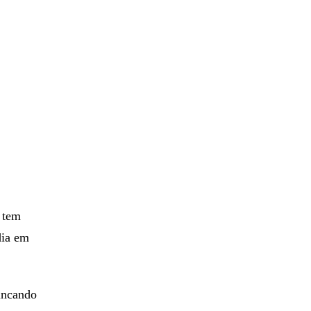
 volta,
 tem
dia em