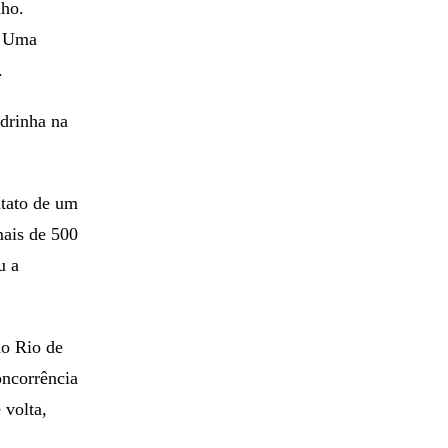
tal.
nho.
. Uma
.
drinha na
ntato de um
ais de 500
u a
do Rio de
oncorrência