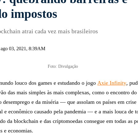
ty: quebrando barreiras e
o impostos
kchain atrai cada vez mais brasileiros
 ago 03, 2021, 8:39AM
Foto: Divulgação
mundo louco dos games e estudando o jogo
Axie Infinity
, pud
vão das mais simples às mais complexas, como o encontro do 
do desemprego e da miséria — que assolam os países em crise
ial e econômico causado pela pandemia — e a mais louca de 
ndo da blockchain e das criptomoedas consegue em todas as p