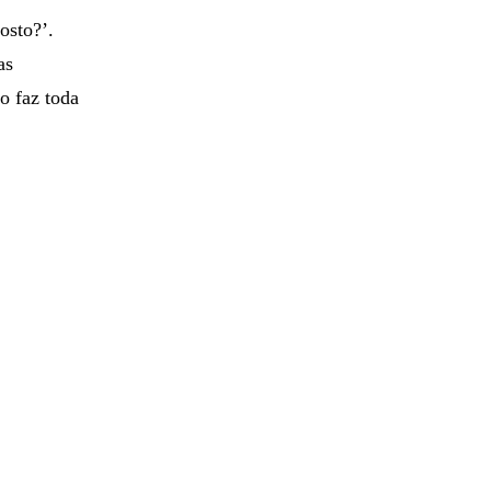
osto?’.
as
so faz toda