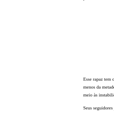
porque o uso é o
para dar conta d
Esse rapaz tem 
menos da metade
meio às instabil