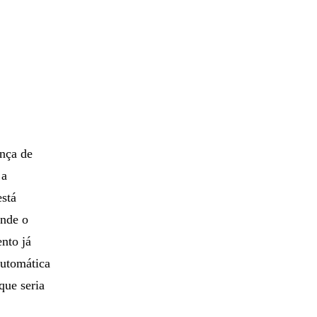
ança de
 a
está
onde o
nto já
automática
que seria