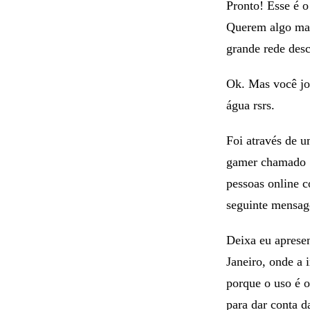
● Holders que v
Pronto! Esse é o
Querem algo mai
grande rede desc
Ok. Mas você jo
água rsrs.
Foi através de 
gamer chamado ‘
pessoas online c
seguinte mensage
Deixa eu aprese
Janeiro, onde a 