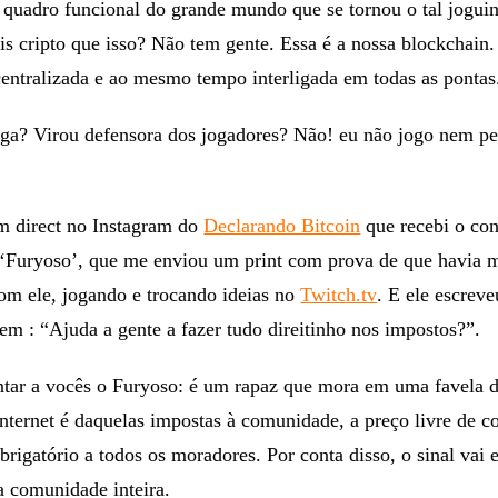
iram nos tokens SLP e AXS mais uma forma de acumular capi
 quadro funcional do grande mundo que se tornou o tal jogui
s cripto que isso? Não tem gente. Essa é a nossa blockchain
entralizada e ao mesmo tempo interligada em todas as pontas
ga? Virou defensora dos jogadores? Não! eu não jogo nem pe
um direct no Instagram do
Declarando Bitcoin
que recebi o co
Furyoso’, que me enviou um print com prova de que havia m
om ele, jogando e trocando ideias no
Twitch.tv
. E ele escreve
m : “Ajuda a gente a fazer tudo direitinho nos impostos?”.
ntar a vocês o Furyoso: é um rapaz que mora em uma favela 
internet é daquelas impostas à comunidade, a preço livre de c