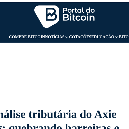
GBANK
CURSOS
UOL PLAY
UOL ADS
COMPRE BITCOIN
NOTÍCIAS
COTAÇÕES
EDUCAÇÃO
BITC
álise tributária do Axie