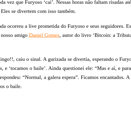
 já estão acostumados com as quedas do canal, e aguardam br
da vez que Furyoso ‘cai’. Nessas horas não faltam risadas at
. Eles se divertem com isso também.
da ocorreu a live prometida do Furyoso e seus seguidores. E
 e nosso amigo
Daniel Gomes
, autor do livro ‘Bitcoin: a Tribu
bingo!!, caiu o sinal. A gurizada se divertia, esperando o Fury
, e ‘tocamos o baile’. Ainda questionei ele: “Mas e aí, e para
espondeu: “Normal, a galera espera”. Ficamos encantados. A 
os o baile.