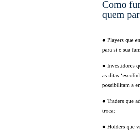
Como func
quem par
● Players que e
para si e sua fam
● Investidores 
as ditas ‘escoli
possibilitam a e
● Traders que a
troca;