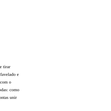
e tirar
favelado e
 com o
todas: como
ontas unir