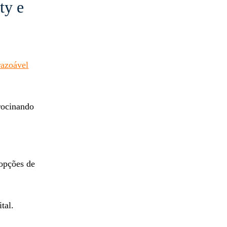
ty e
razoável
rocinando
opções de