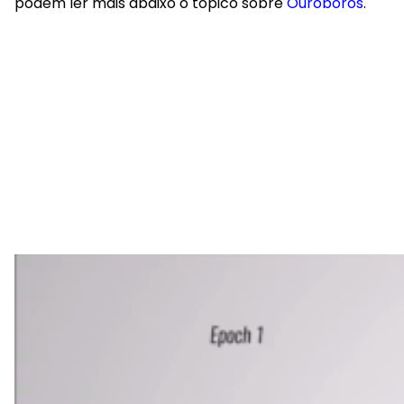
podem ler mais abaixo o tópico sobre
Ouroboros
.