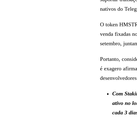
nativos do Tele
O token HMST
venda fixadas no
setembro, junta
Portanto, consi
é exagero afirma
desenvolvedores
Com Stakin
ativo no l
cada 3 dia