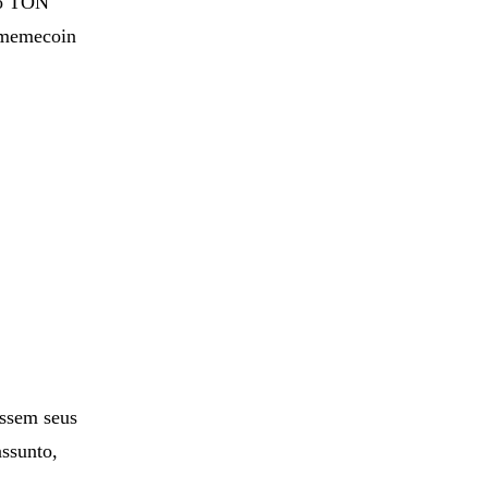
 do TON
 memecoin
assem seus
assunto,