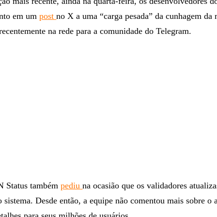
ção mais recente, ainda na quarta-feira, os desenvolvedores
vento em um
post
no X a uma “carga pesada” da cunhagem da
 recentemente na rede para a comunidade do Telegram.
N Status também
pediu
na ocasião que os validadores atualiz
o sistema. Desde então, a equipe não comentou mais sobre o 
alhes para seus milhões de usuários.