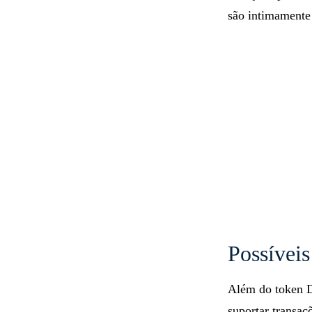
são intimamente 
Possíveis
Além do token D
suportar transaç