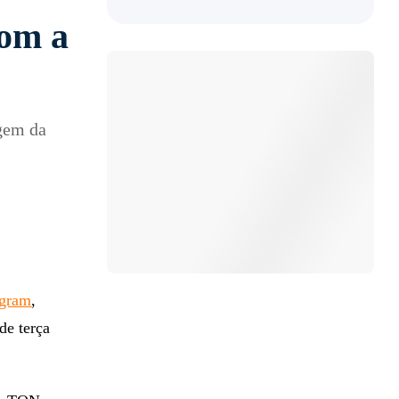
com a
gem da
egram
,
de terça