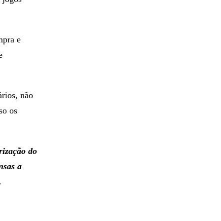
mpra e
e
rios, não
so os
rização do
nsas a
.