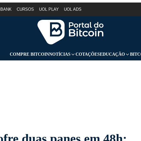
GBANK
CURSOS
UOL PLAY
UOL ADS
COMPRE BITCOIN
NOTÍCIAS
COTAÇÕES
EDUCAÇÃO
BITC
fre duas panes em 48h;