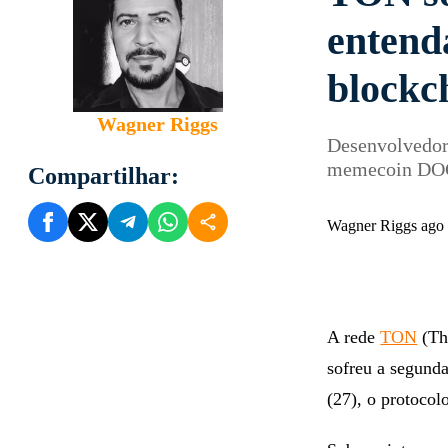
entend
blockc
Wagner Riggs
Desenvolvedor
memecoin D
Compartilhar:
Wagner Riggs ago
A rede
TON
(Th
sofreu a segund
(27), o protocol