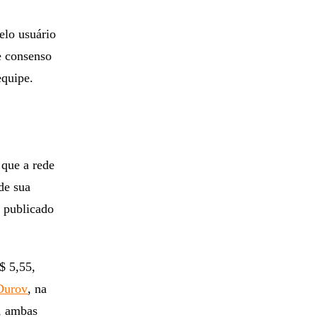
elo usuário
e consenso
 equipe.
 que a rede
de sua
 publicado
$ 5,55,
Durov
, na
, ambas