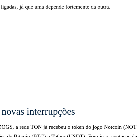
ligadas, já que uma depende fortemente da outra.
 novas interrupções
OGS, a rede TON já recebeu o token do jogo Notcoin (NOT)
ões de Bitcoin (BTC) e Tether (USDT). Fora isso, centenas de