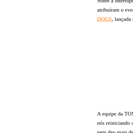
Sobre a interrup
atribuíram o e
DOGS
, lançada
A equipe da TO
nós reiniciando 
nem deu mais det