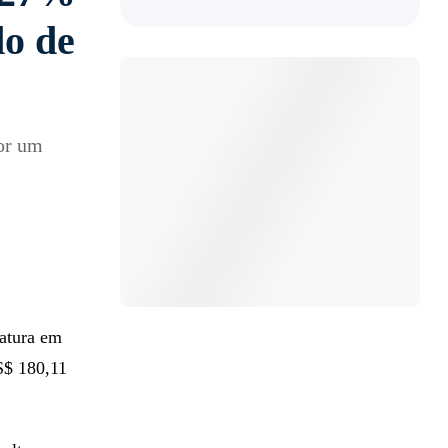
do de
or um
iatura em
S$ 180,11