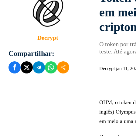
em mei
cripto
Decrypt
O token por t
teste. Até ago
Compartilhar:
Decrypt jan 11, 2
OHM, o token d
inglês) Olympus
em meio a uma 