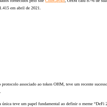
ados fornecidos pelo site
CoinGecko
, OHM caiu 87% de sua 
1.415 em abril de 2021.
protocolo associado ao token OHM, teve um recente sucess
.
 única teve um papel fundamental ao definir o meme “DeFi 2