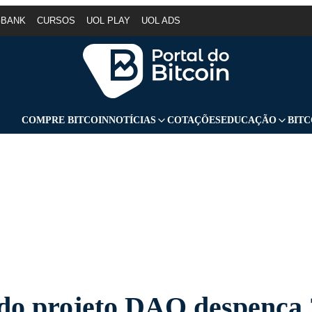
GBANK
CURSOS
UOL PLAY
UOL ADS
COMPRE BITCOIN
NOTÍCIAS
COTAÇÕES
EDUCAÇÃO
BITC
do projeto DAO despenca