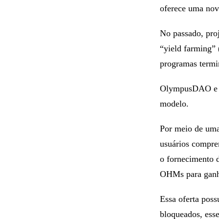
oferece uma nov
No passado, pro
“yield farming” 
programas termi
OlympusDAO e ou
modelo.
Por meio de uma
usuários compr
o fornecimento 
OHMs para ganh
Essa oferta pos
bloqueados, ess