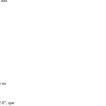
alta
o no
.0”, que