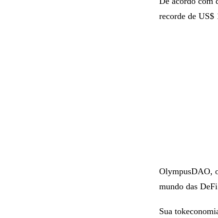
De acordo com d
recorde de US$ 
OlympusDAO, o 
mundo das DeFi
Sua tokeconomia