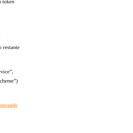
u token
i
 restante
vice”,
scheme”)
operando