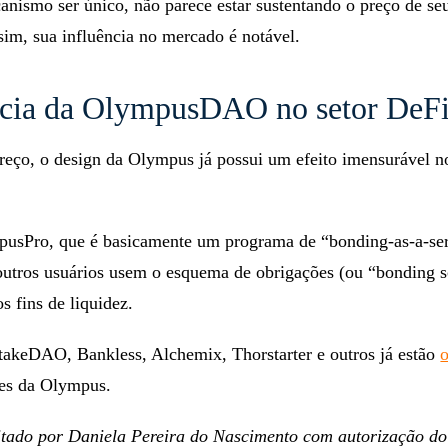
nismo ser único, não parece estar sustentando o preço de se
sim, sua influência no mercado é notável.
ncia da OlympusDAO no setor DeF
reço, o design da Olympus já possui um efeito imensurável no
pusPro, que é basicamente um programa de “bonding-as-a-ser
outros usuários usem o esquema de obrigações (ou “bonding 
s fins de liquidez.
takeDAO, Bankless, Alchemix, Thorstarter e outros já estão
es da Olympus.
itado por Daniela Pereira do Nascimento com autorização do