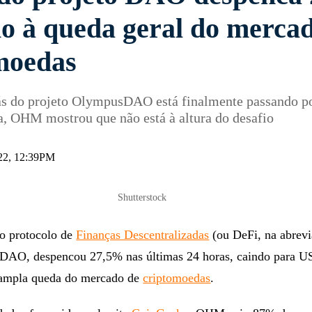
o à queda geral do merca
moedas
rás do projeto OlympusDAO está finalmente passando p
ra, OHM mostrou que não está à altura do desafio
022, 12:39PM
Shutterstock
o protocolo de
Finanças Descentralizadas
(ou DeFi, na abrev
DAO, despencou 27,5% nas últimas 24 horas, caindo para U
ampla queda do mercado de
criptomoedas
.