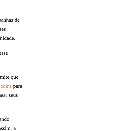
panhas de
ses
nidade.
esse
mite que
ecoins
para
ear seus
uando
assim, a