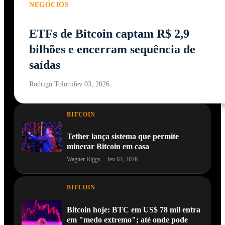
NEGÓCIOS
ETFs de Bitcoin captam R$ 2,9
bilhões e encerram sequência de
saídas
Rodrigo Tolotti
fev 03, 2026
BITCOIN
Tether lança sistema que permite
minerar Bitcoin em casa
Wagner Riggs
·
fev 03, 2026
BITCOIN
Bitcoin hoje: BTC em US$ 78 mil entra
em "medo extremo"; até onde pode