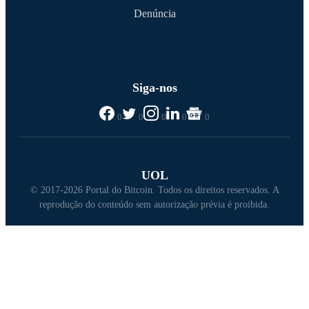
Denúncia
Siga-nos
0
0
0
0
0
UOL
© 2017-2026 Portal do Bitcoin. Todos os direitos reservados. A
reprodução do conteúdo sem autorização prévia é proibida.