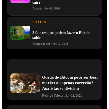
cair?
Decrypt
·
fev 03, 2026
BITCOIN
3 fatores que podem fazer o Bitcoin
subir
Rodrigo Tolotti
·
fev 02, 2026
Queda do Bitcoin pode ser bear
market ou apenas correção?
Analistas se dividem
Rodrigo Tolotti
.
fev 02, 2026