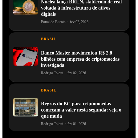
Núclea lança BRLN, stablecoin de real
voltada à infraestrutura de ativos
digitais
Portal do Bitcoin
·
fev 02, 2026
BRASIL
Banco Master movimentou R$ 2,8
bilhões com empresa de criptomoedas
investigada
Rodrigo Tolotti
·
fev 02, 2026
BRASIL
Regras do BC para criptomoedas
começam a valer nesta segunda; veja o
que muda
Rodrigo Tolotti
·
fev 01, 2026