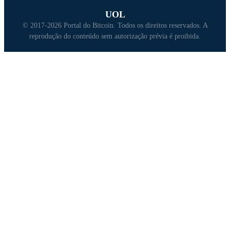
UOL
© 2017-2026 Portal do Bitcoin. Todos os direitos reservados. A
reprodução do conteúdo sem autorização prévia é proibida.