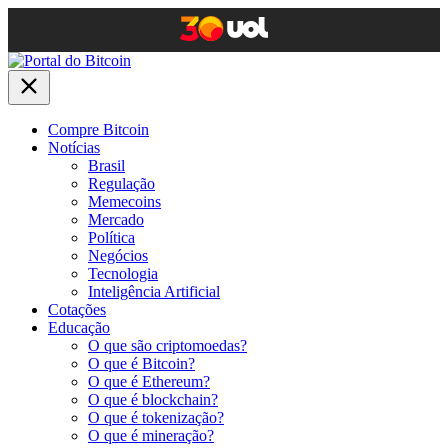
Compre Bitcoin
Notícias
Brasil
Regulação
Memecoins
Mercado
Política
Negócios
Tecnologia
Inteligência Artificial
Cotações
Educação
O que são criptomoedas?
O que é Bitcoin?
O que é Ethereum?
O que é blockchain?
O que é tokenização?
O que é mineração?