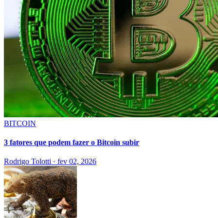
BITCOIN
3 fatores que podem fazer o Bitcoin subir
Rodrigo Tolotti
·
fev 02, 2026