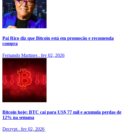
Pai Rico diz que Bitcoin está em promoção e recomenda
compra
Fernando Martines
.
fev 02, 2026
Bitcoin hoje: BTC cai para US$ 77 mil e acumula perdas de
12% na semana
Decrypt
.
fev 02, 2026