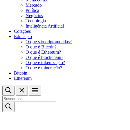
Mercado
Política
Negócios
Tecnologia
Inteligência Artificial
Cotações
Educação
O que são criptomoedas?
O que é Bitcoin?
O que é Ethereum?
O que é blockchain?
O que é tokenização?
O que é mineração?
Bitcoin
Ethereum