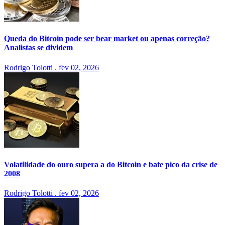
Queda do Bitcoin pode ser bear market ou apenas correção?
Analistas se dividem
Rodrigo Tolotti
.
fev 02, 2026
Volatilidade do ouro supera a do Bitcoin e bate pico da crise de
2008
Rodrigo Tolotti
.
fev 02, 2026