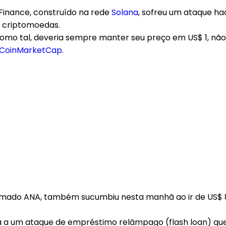
 Finance, construído na rede
Solana
, sofreu um ataque ha
s criptomoedas.
como tal, deveria sempre manter seu preço em US$ 1, nã
CoinMarketCap
.
chamado ANA, também sucumbiu nesta manhã ao ir de US$ 
a a um ataque de empréstimo relâmpago (flash loan) que