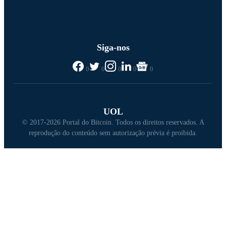
Siga-nos
0
0
0
0
0
UOL
© 2017-2026 Portal do Bitcoin. Todos os direitos reservados. A
reprodução do conteúdo sem autorização prévia é proibida.