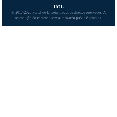
UOL
© 2017-2026 Portal do Bitcoin. Todos os direitos reservados. A
reprodução do conteúdo sem autorização prévia é proibida.