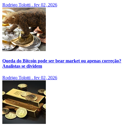
Rodrigo Tolotti
.
fev 02, 2026
Queda do Bitcoin pode ser bear market ou apenas correção?
Analistas se dividem
Rodrigo Tolotti
.
fev 02, 2026