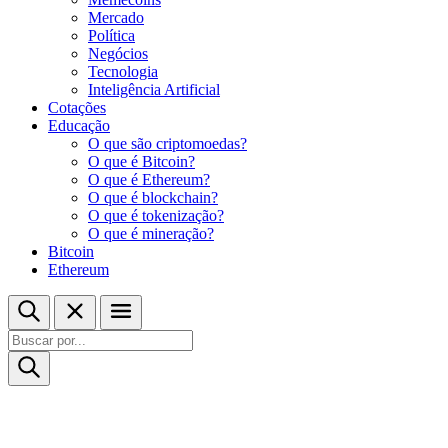
Mercado
Política
Negócios
Tecnologia
Inteligência Artificial
Cotações
Educação
O que são criptomoedas?
O que é Bitcoin?
O que é Ethereum?
O que é blockchain?
O que é tokenização?
O que é mineração?
Bitcoin
Ethereum