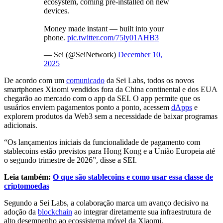
ecosystem, coming pre-installed on new
devices.
Money made instant — built into your
phone.
pic.twitter.com/75ly01AHB3
— Sei (@SeiNetwork)
December 10,
2025
De acordo com um
comunicado
da Sei Labs, todos os novos
smartphones Xiaomi vendidos fora da China continental e dos EUA
chegarão ao mercado com o app da SEI. O app permite que os
usuários enviem pagamentos ponto a ponto, acessem
dApps
e
explorem produtos da Web3 sem a necessidade de baixar programas
adicionais.
“Os lançamentos iniciais da funcionalidade de pagamento com
stablecoins estão previstos para Hong Kong e a União Europeia até
o segundo trimestre de 2026”, disse a SEI.
Leia também:
O que são stablecoins e como usar essa classe de
criptomoedas
Segundo a Sei Labs, a colaboração marca um avanço decisivo na
adoção da
blockchain
ao integrar diretamente sua infraestrutura de
alto desempenho ao ecossistema móvel da Xiaomi.