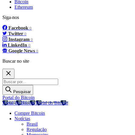
Bitcoin
Ethereum
Siga-nos
Facebook
0
Twitter
0
Instagram
0
LinkedIn
0
Google News
0
Buscar no site
Pesquisar
Portal do Bitcoin
Portal do Bitcoin
Portal do Bitcoin
Compre Bitcoin
Notícias
Brasil
Regulação
Memecoins