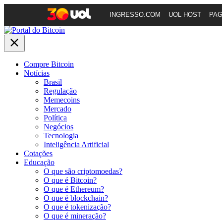
INGRESSO.COM
UOL HOST
PA
Compre Bitcoin
Notícias
Brasil
Regulação
Memecoins
Mercado
Política
Negócios
Tecnologia
Inteligência Artificial
Cotações
Educação
O que são criptomoedas?
O que é Bitcoin?
O que é Ethereum?
O que é blockchain?
O que é tokenização?
O que é mineração?