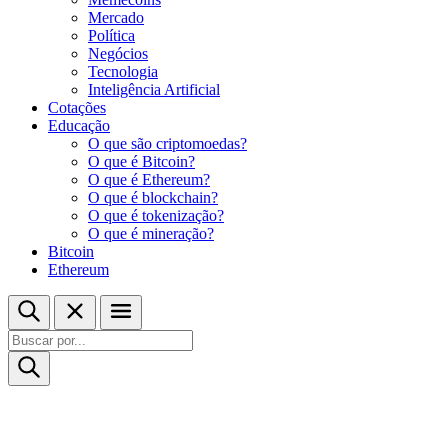
Mercado
Política
Negócios
Tecnologia
Inteligência Artificial
Cotações
Educação
O que são criptomoedas?
O que é Bitcoin?
O que é Ethereum?
O que é blockchain?
O que é tokenização?
O que é mineração?
Bitcoin
Ethereum