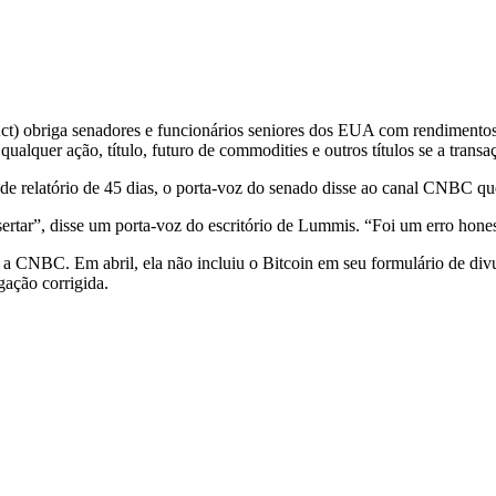
 obriga senadores e funcionários seniores dos EUA com rendimentos a
 qualquer ação, título, futuro de commodities e outros títulos se a tran
e relatório de 45 dias, o porta-voz do senado disse ao canal CNBC que
rtar”, disse um porta-voz do escritório de Lummis. “Foi um erro hones
 a CNBC. Em abril, ela não incluiu o Bitcoin em seu formulário de div
ação corrigida.