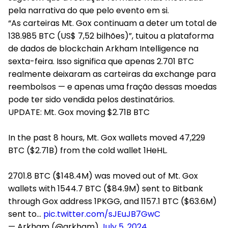
pela narrativa do que pelo evento em si.
“As carteiras Mt. Gox continuam a deter um total de
138.985 BTC (US$ 7,52 bilhões)”, tuitou a plataforma
de dados de blockchain Arkham Intelligence na
sexta-feira. Isso significa que apenas 2.701 BTC
realmente deixaram as carteiras da exchange para
reembolsos — e apenas uma fração dessas moedas
pode ter sido vendida pelos destinatários.
UPDATE: Mt. Gox moving $2.71B BTC
In the past 8 hours, Mt. Gox wallets moved 47,229
BTC ($2.71B) from the cold wallet 1HeHL.
2701.8 BTC ($148.4M) was moved out of Mt. Gox
wallets with 1544.7 BTC ($84.9M) sent to Bitbank
through Gox address 1PKGG, and 1157.1 BTC ($63.6M)
sent to…
pic.twitter.com/sJEuJB7GwC
— Arkham (@arkham)
July 5, 2024