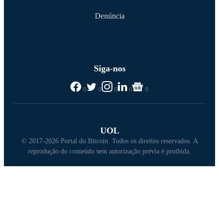
Denúncia
Siga-nos
0
0
0
0
0
UOL
© 2017-2026 Portal do Bitcoin. Todos os direitos reservados. A
reprodução do conteúdo sem autorização prévia é proibida.