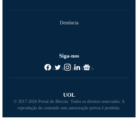
Denúncia
Siga-nos
0
0
0
0
0
UOL
© 2017-2026 Portal do Bitcoin. Todos os direitos reservados. A
reprodução do conteúdo sem autorização prévia é proibida.