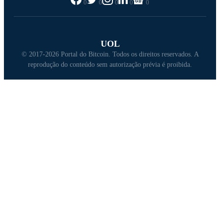
0
0
0
0
0
UOL
© 2017-2026 Portal do Bitcoin. Todos os direitos reservados. A
reprodução do conteúdo sem autorização prévia é proibida.