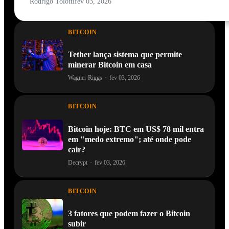
Rodrigo Tolotti
fev 03, 2026
BITCOIN
Tether lança sistema que permite
minerar Bitcoin em casa
Wagner Riggs
·
fev 03, 2026
BITCOIN
Bitcoin hoje: BTC em US$ 78 mil entra
em "medo extremo"; até onde pode
cair?
Decrypt
·
fev 03, 2026
BITCOIN
3 fatores que podem fazer o Bitcoin
subir