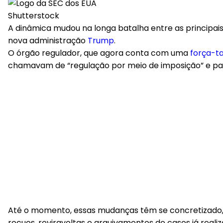
Shutterstock
A dinâmica mudou na longa batalha entre as principai
nova administração
Trump
.
O órgão regulador, que agora conta com uma
força-ta
chamavam de “regulação por meio de imposição” e pas
Até o momento, essas mudanças têm se concretizado, 
recuos, reviravoltas e arquivamentos de casos já real