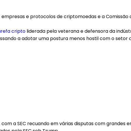
s empresas e protocolos de criptomoedas e a Comissão de
refa cripto
liderada pela veterana e defensora da indúst
sando a adotar uma postura menos hostil com o setor c
com a SEC recuando em várias disputas com grandes empr
izados pela SEC sob Trump.