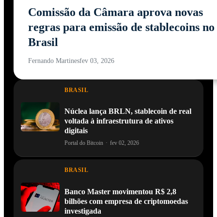
Comissão da Câmara aprova novas
regras para emissão de stablecoins no
Brasil
Fernando Martines
fev 03, 2026
BRASIL
Núclea lança BRLN, stablecoin de real
voltada à infraestrutura de ativos
digitais
Portal do Bitcoin
·
fev 02, 2026
BRASIL
Banco Master movimentou R$ 2,8
bilhões com empresa de criptomoedas
investigada