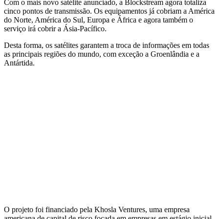
Com o mais novo satélite anunciado, a Blockstream agora totaliza
cinco pontos de transmissão. Os equipamentos já cobriam a América
do Norte, América do Sul, Europa e África e agora também o
serviço irá cobrir a Ásia-Pacífico.
Desta forma, os satélites garantem a troca de informações em todas
as principais regiões do mundo, com exceção a Groenlândia e a
Antártida.
O projeto foi financiado pela Khosla Ventures, uma empresa
americana de capital de risco focada em empresas em estágio inicial