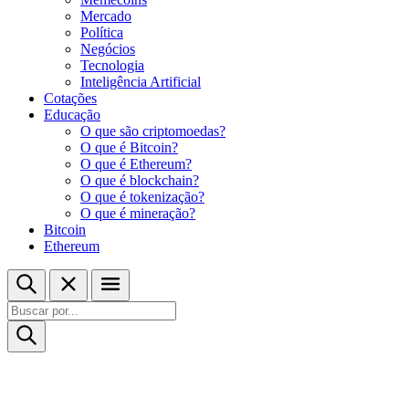
Mercado
Política
Negócios
Tecnologia
Inteligência Artificial
Cotações
Educação
O que são criptomoedas?
O que é Bitcoin?
O que é Ethereum?
O que é blockchain?
O que é tokenização?
O que é mineração?
Bitcoin
Ethereum