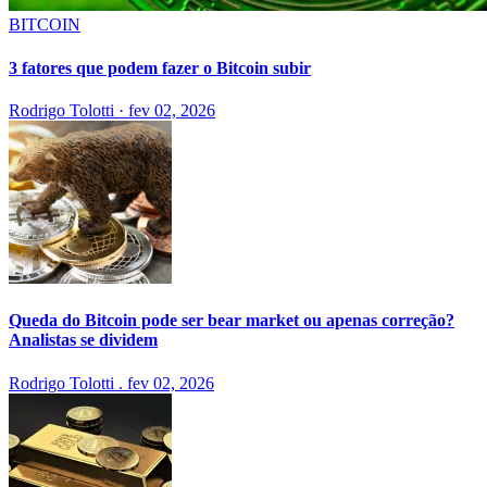
BITCOIN
3 fatores que podem fazer o Bitcoin subir
Rodrigo Tolotti
·
fev 02, 2026
Queda do Bitcoin pode ser bear market ou apenas correção?
Analistas se dividem
Rodrigo Tolotti
.
fev 02, 2026