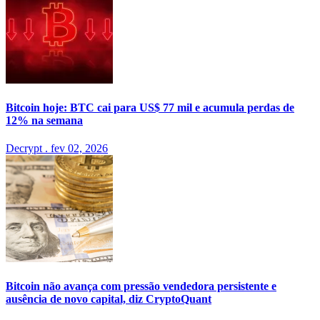
Bitcoin hoje: BTC cai para US$ 77 mil e acumula perdas de
12% na semana
Decrypt
.
fev 02, 2026
Bitcoin não avança com pressão vendedora persistente e
ausência de novo capital, diz CryptoQuant