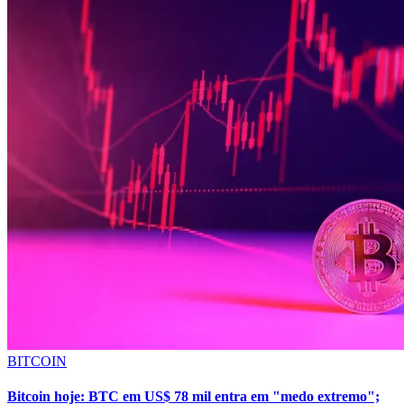
BITCOIN
Bitcoin hoje: BTC em US$ 78 mil entra em "medo extremo";