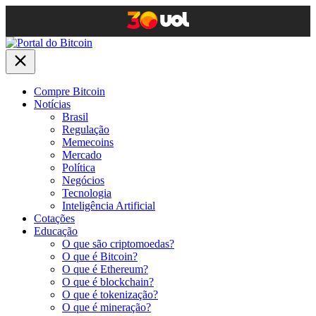
Compre Bitcoin
Notícias
Brasil
Regulação
Memecoins
Mercado
Política
Negócios
Tecnologia
Inteligência Artificial
Cotações
Educação
O que são criptomoedas?
O que é Bitcoin?
O que é Ethereum?
O que é blockchain?
O que é tokenização?
O que é mineração?