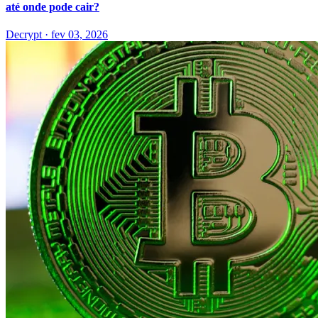
até onde pode cair?
Decrypt
·
fev 03, 2026