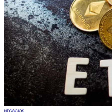
NEGóCIOS