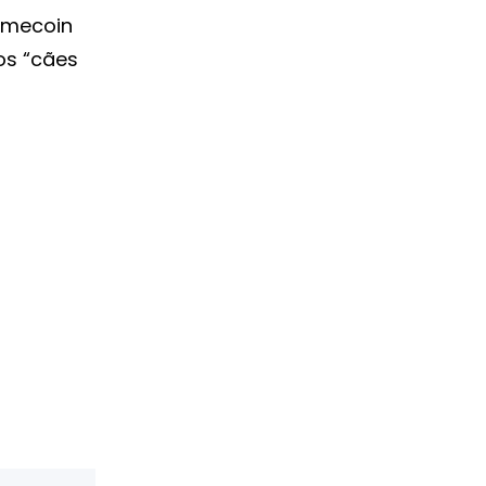
memecoin
os “cães