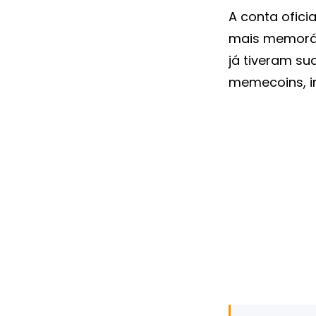
A conta ofici
mais memorá
já tiveram su
memecoins, i