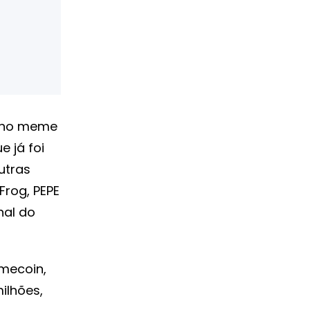
o no meme
e já foi
utras
Frog, PEPE
nal do
mecoin,
ilhões,