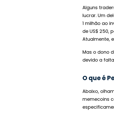
Alguns trade
lucrar. Um de
1 milhão ao in
de US$ 250, p
Atualmente, e
Mas o dono do
devido a falt
O que é P
Abaixo, olham
memecoins c
especificamen