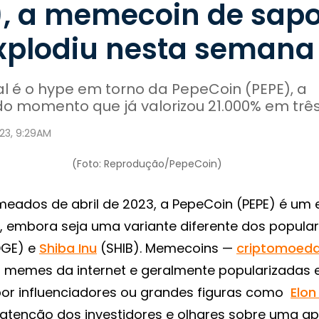
), a memecoin de sap
xplodiu nesta semana
l é o hype em torno da PepeCoin (PEPE), a
 momento que já valorizou 21.000% em três
023, 9:29AM
(Foto: Reprodução/PepeCoin)
eados de abril de 2023, a PepeCoin (PEPE) é um
 embora seja uma variante diferente dos popular
GE) e
Shiba Inu
(SHIB). Memecoins —
criptomoed
memes da internet e geralmente popularizadas 
or influenciadores ou grandes figuras como
Elon
tenção dos investidores e olhares sobre uma ap