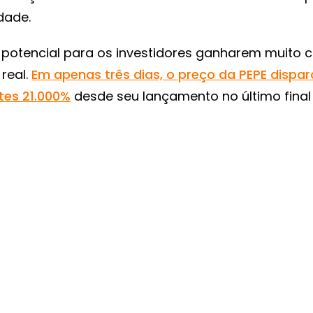
edade.
 potencial para os investidores ganharem muito 
real.
Em apenas três dias, o preço da PEPE dispa
tes 21.000%
desde seu lançamento no último final