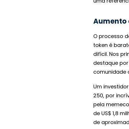
uma referênci
Aumento d
O processo d
token é barat
difícil. Nos 
destaque por
comunidade 
Um investidor
250, por incrí
pela memecoi
de US$ 1,8 mi
de aproximada