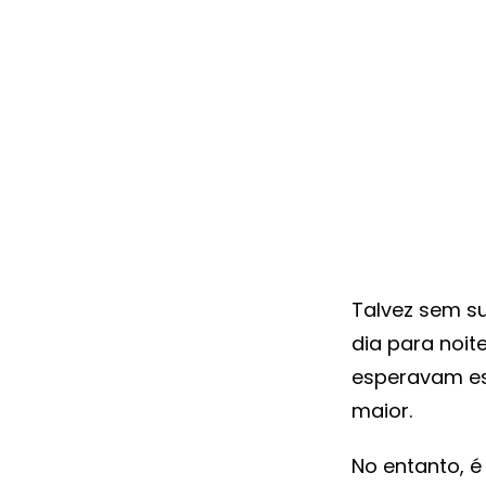
Talvez sem su
dia para noit
esperavam est
maior.
No entanto, é