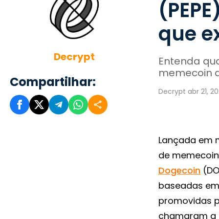
(PEPE
que e
Decrypt
Entenda qua
memecoin do
Compartilhar:
Decrypt abr 21, 2
Lançada em m
de memecoin,
Dogecoin
(DO
baseadas em 
promovidas p
chamaram a a