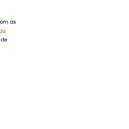
com as
rou
 de