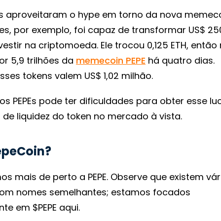
rs aproveitaram o hype em torno da nova memec
les, por exemplo, foi capaz de transformar US$ 2
vestir na criptomoeda. Ele trocou 0,125 ETH, então 
or 5,9 trilhões da
memecoin PEPE
há quatro dias.
sses tokens valem US$ 1,02 milhão.
s PEPEs pode ter dificuldades para obter esse luc
a de liquidez do token no mercado à vista.
epeCoin?
os mais de perto a PEPE. Observe que existem vár
om nomes semelhantes; estamos focados
te em $PEPE aqui.