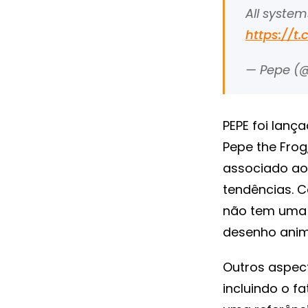
All syste
https://t
— Pepe (
PEPE foi lanç
Pepe the Frog
associado ao 
tendências. C
não tem uma 
desenho ani
Outros aspec
incluindo o f