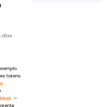
o
 dias
 exemplo
es tokens
as
e
 Musk
—
arente