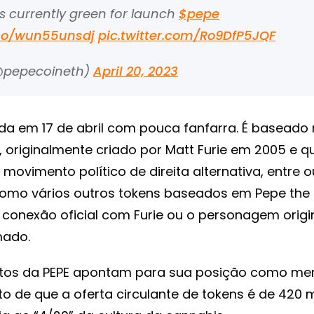
ms currently green for launch
$pepe
.co/wun55unsdj
pic.twitter.com/Ro9DfP5JQF
@pepecoineth)
April 20, 2023
ada em 17 de abril com pouca fanfarra. É basead
, originalmente criado por Matt Furie em 2005 e qu
movimento político de direita alternativa, entre o
omo vários outros tokens baseados em Pepe the 
conexão oficial com Furie ou o personagem origi
mado.
tos da PEPE apontam para sua posição como me
ato de que a oferta circulante de tokens é de 420 m