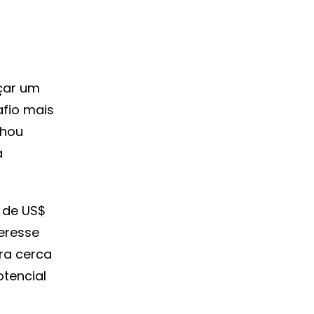
çar um
afio mais
nhou
a
 de US$
teresse
ra cerca
otencial