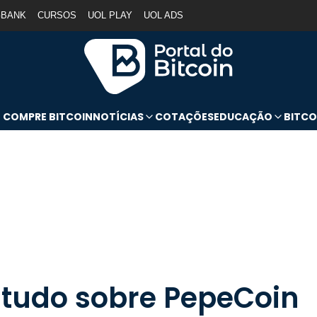
GBANK
CURSOS
UOL PLAY
UOL ADS
COMPRE BITCOIN
NOTÍCIAS
COTAÇÕES
EDUCAÇÃO
BITCO
 tudo sobre PepeCoin