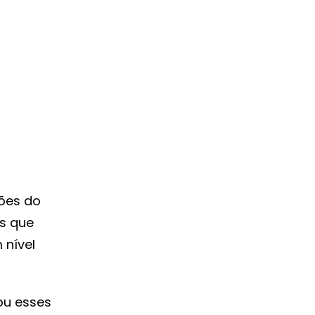
hões do
es que
 nível
ou esses