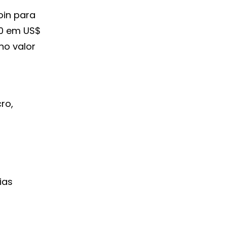
oin para
50 em US$
no valor
ro,
ias