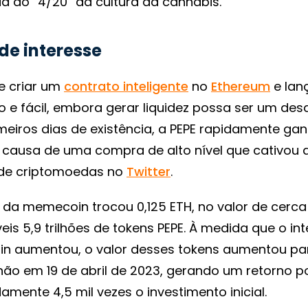
a ao “4/20” da cultura da cannabis.
e interesse
e criar um
contrato inteligente
no
Ethereum
e lan
o e fácil, embora gerar liquidez possa ser um des
primeiros dias de existência, a PEPE rapidamente ga
 causa de uma compra de alto nível que cativou 
de criptomoedas no
Twitter
.
 da memecoin trocou 0,125 ETH, no valor de cerca
veis 5,9 trilhões de tokens PEPE. À medida que o in
n aumentou, o valor desses tokens aumentou pa
lhão em 19 de abril de 2023, gerando um retorno p
mente 4,5 mil vezes o investimento inicial.