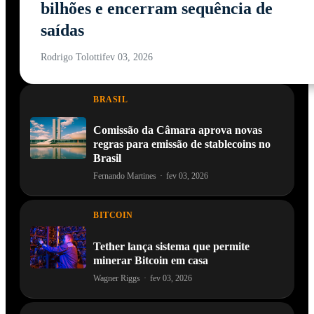
bilhões e encerram sequência de
saídas
Rodrigo Tolotti
fev 03, 2026
BRASIL
Comissão da Câmara aprova novas
regras para emissão de stablecoins no
Brasil
Fernando Martines
·
fev 03, 2026
BITCOIN
Tether lança sistema que permite
minerar Bitcoin em casa
Wagner Riggs
·
fev 03, 2026