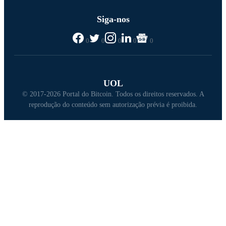
Siga-nos
0
0
0
0
0
UOL
© 2017-2026 Portal do Bitcoin. Todos os direitos reservados. A
reprodução do conteúdo sem autorização prévia é proibida.