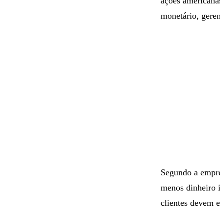
ações americanas
monetário, gere
Segundo a empre
menos dinheiro 
clientes devem 