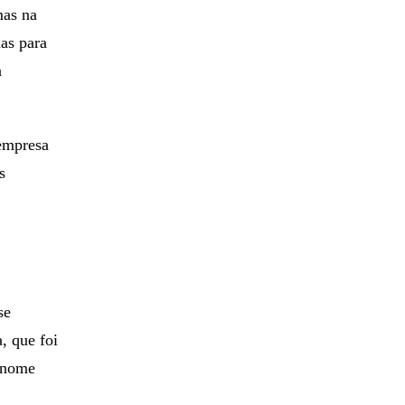
mas na
as para
a
empresa
s
se
, que foi
m nome