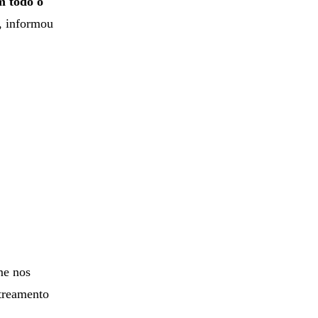
m todo o
a, informou
me nos
treamento