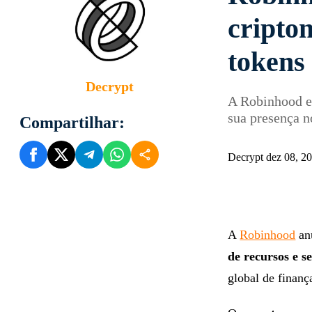
cripto
tokens
Decrypt
A Robinhood es
sua presença n
Compartilhar:
Decrypt dez 08, 2
A
Robinhood
anu
de recursos e s
global de finança