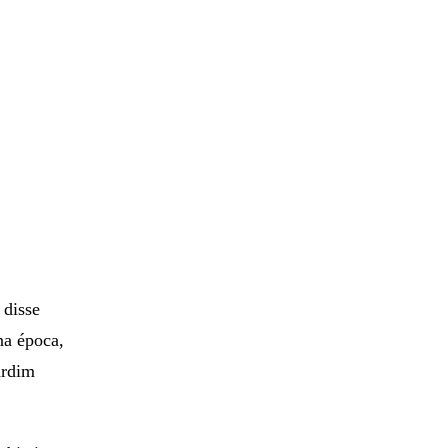
 disse
na época,
ardim