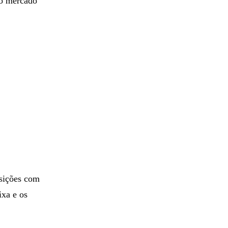
do mercado
sições com
ixa e os