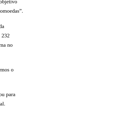
objetivo
ptomoedas”.
da
$ 232
rma no
rmos o
ou para
al.