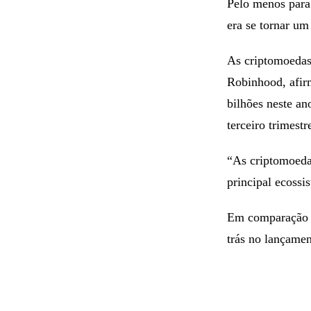
Pelo menos para
era se tornar um
As criptomoedas
Robinhood, afir
bilhões neste an
terceiro trimest
“As criptomoeda
principal ecossi
Em comparação c
trás no lançamen