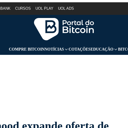
GBANK
CURSOS
UOL PLAY
UOL ADS
COMPRE BITCOIN
NOTÍCIAS
COTAÇÕES
EDUCAÇÃO
BITC
ood expande oferta de