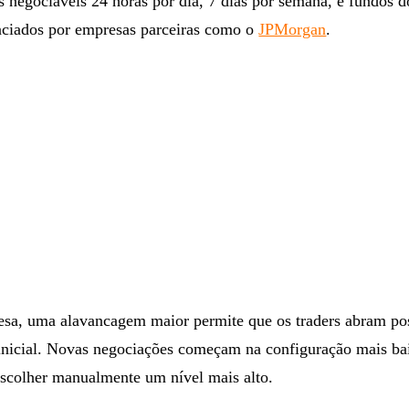
 negociáveis ​​24 horas por dia, 7 dias por semana, e fundos 
nciados por empresas parceiras como o
JPMorgan
.
sa, uma alavancagem maior permite que os traders abram po
inicial. Novas negociações começam na configuração mais ba
escolher manualmente um nível mais alto.