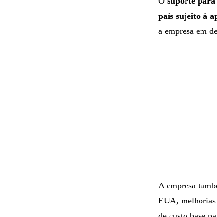
O
suporte par
país sujeito à 
a empresa em de
A empresa també
EUA, melhorias 
de custo base pa