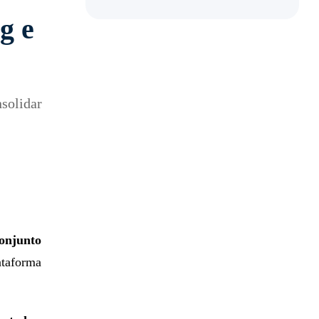
g e
nsolidar
onjunto
ataforma