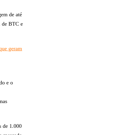
gem de até
l de BTC e
 que geram
s
do e o
 mas
s de 1.000