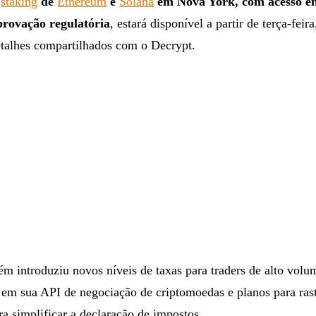
a
staking
de
Ethereum
e
Solana
em Nova York, com acesso e
aprovação regulatória
, estará disponível a partir de terça-feir
talhes compartilhados com o Decrypt.
m introduziu novos níveis de taxas para traders de alto volu
em sua API de negociação de criptomoedas e planos para ras
ra simplificar a declaração de impostos.