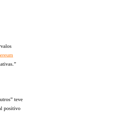
rvalos
hereum
ativas.”
utros” teve
l positivo