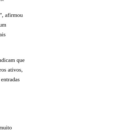
”, afirmou
 um
ais
indicam que
ros ativos,
 entradas
muito