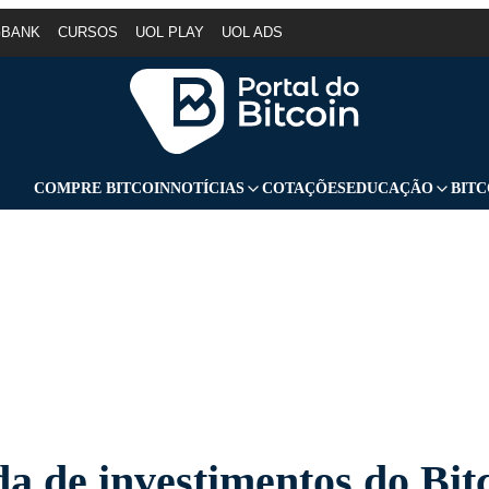
GBANK
CURSOS
UOL PLAY
UOL ADS
COMPRE BITCOIN
NOTÍCIAS
COTAÇÕES
EDUCAÇÃO
BITC
da de investimentos do Bit