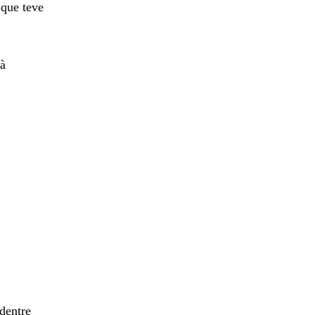
 que teve
 à
dentre