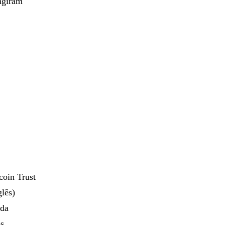
ingiram
coin Trust
lês)
 da
s.