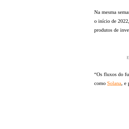
Na mesma seman
o início de 2022
produtos de inv
E
“Os fluxos do fu
como
Solana
, e