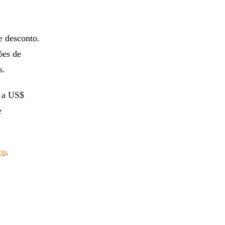
e desconto.
ões de
s.
o a US$
e
co
.