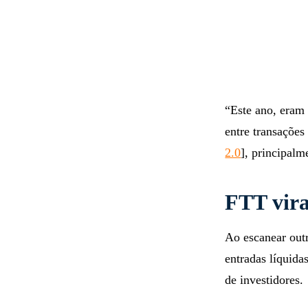
“Este ano, eram 
entre transações
2.0
], principal
FTT vira
Ao escanear outr
entradas líquida
de investidores.