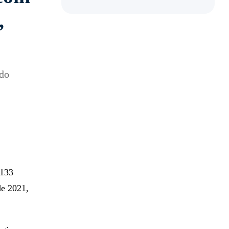
,
odo
 133
de 2021,