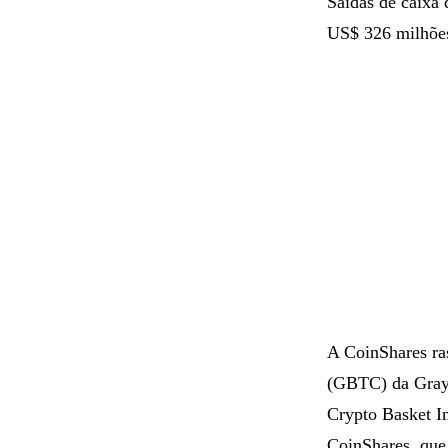
Saídas de caixa 
US$ 326 milhõe
A CoinShares ras
(GBTC) da Grays
Crypto Basket I
CoinShares, que