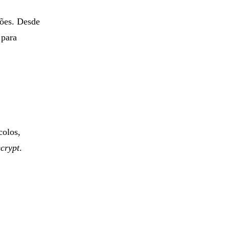
ões. Desde
 para
colos,
crypt
.