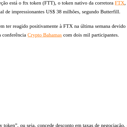
eção está o ftx token (FTT), o token nativo da corretora
FTX
,
tal de impressionantes US$ 38 milhões, segundo Butterfill.
dem ter reagido positivamente à FTX na última semana devido
a conferência
Crypto Bahamas
com dois mil participantes.
y token”, ou seja, concede desconto em taxas de negociação, 