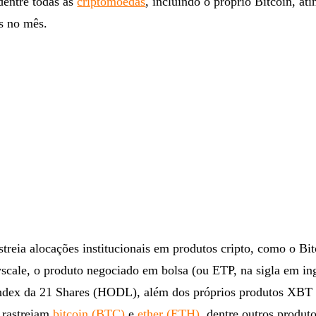
dentre todas as
criptomoedas
, incluindo o próprio Bitcoin, at
s no mês.
treia alocações institucionais em produtos cripto, como o Bit
cale, o produto negociado em bolsa (ou ETP, na sigla em ing
ndex da 21 Shares (HODL), além dos próprios produtos XBT
 rastreiam
bitcoin (BTC)
e
ether (ETH)
, dentre outros produto