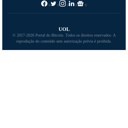
0
0
0
0
0
UOL
© 2017-2026 Portal do Bitcoin. Todos os direitos reservados. A
reprodução do conteúdo sem autorização prévia é proibida.