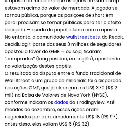
A aposta do fundo era que as ações da Gamestop
estavam acima do valor de mercado. A jogada se
tornou pública, porque as posições de short em
geral precisam se tornar públicas para ter o efeito
desejado — queda do papel e lucro com a aposta.
No entanto, a comunidade
wallstreetbets
, do Reddit,
decidiu agir: parte dos seus 3 milhões de seguidores
apostou a favor do GME — ou seja, ficaram
“comprados” (long position, em inglês), apostando
na valorização destes papéis.
O resultado da disputa entre o fundo tradicional de
Wall Street e um grupo de millenials foi a disparada
nas ações GME, que já alcançam os US$ 370 (R$ 2
mil) na Bolsa de Valores de Nova York (NYSE),
conforme indicam os
dados
do TradingView. Até
meados de dezembro, essas ações eram
negociadas por aproximadamente US$ 18 (R$ 97);
antes disso, elas valiam US$ 6 (R$ 32).