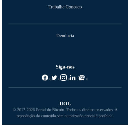
Anuncie
Trabalhe Conosco
Denúncia
Siga-nos
0
0
0
0
0
UOL
© 2017-2026 Portal do Bitcoin. Todos os direitos reservados. A
reprodução do conteúdo sem autorização prévia é proibida.