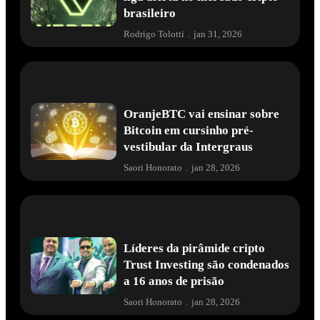
VEREM: token de esmeraldas
liga alerta no mercado cripto
brasileiro
Rodrigo Tolotti
.
jan 31, 2026
OranjeBTC vai ensinar sobre
Bitcoin em cursinho pré-
vestibular da Intergraus
Saori Honorato
.
jan 28, 2026
Líderes da pirâmide cripto
Trust Investing são condenados
a 16 anos de prisão