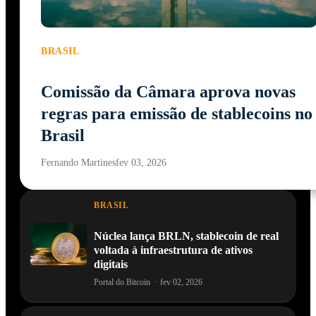
BRASIL
Comissão da Câmara aprova novas
regras para emissão de stablecoins no
Brasil
Fernando Martines
fev 03, 2026
BRASIL
Núclea lança BRLN, stablecoin de real
voltada à infraestrutura de ativos
digitais
Portal do Bitcoin
·
fev 02, 2026