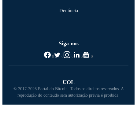
Denúncia
Siga-nos
0
0
0
0
0
UOL
© 2017-2026 Portal do Bitcoin. Todos os direitos reservados. A
reprodução do conteúdo sem autorização prévia é proibida.