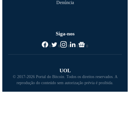
Denúncia
Siga-nos
0
0
0
0
0
UOL
© 2017-2026 Portal do Bitcoin. Todos os direitos reservados. A
reprodução do conteúdo sem autorização prévia é proibida.