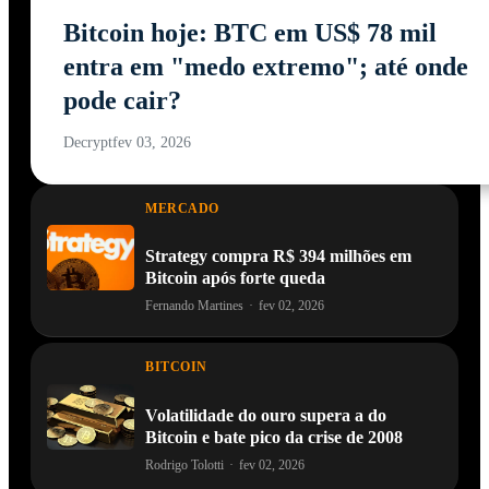
Bitcoin hoje: BTC em US$ 78 mil
entra em "medo extremo"; até onde
pode cair?
Decrypt
fev 03, 2026
MERCADO
Strategy compra R$ 394 milhões em
Bitcoin após forte queda
Fernando Martines
·
fev 02, 2026
BITCOIN
Volatilidade do ouro supera a do
Bitcoin e bate pico da crise de 2008
Rodrigo Tolotti
·
fev 02, 2026