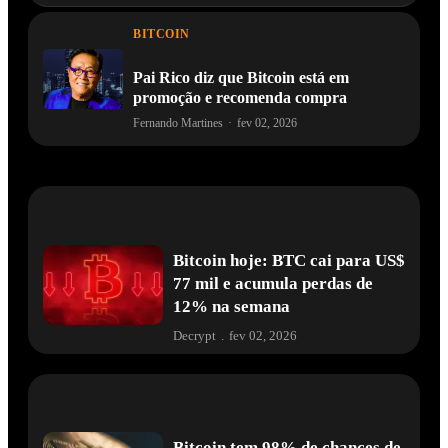
BITCOIN
Pai Rico diz que Bitcoin está em
promoção e recomenda compra
Fernando Martines
·
fev 02, 2026
Bitcoin hoje: BTC cai para US$
77 mil e acumula perdas de
12% na semana
Decrypt
.
fev 02, 2026
Bitcoin tem 98% de chances de