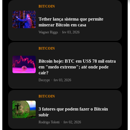
BITCOIN
Tether lança sistema que permite
minerar Bitcoin em casa
Wagner Riggs
·
fev 03, 2026
BITCOIN
Bitcoin hoje: BTC em US$ 78 mil entra
em "medo extremo"; até onde pode
cair?
Decrypt
·
fev 03, 2026
BITCOIN
3 fatores que podem fazer o Bitcoin
subir
Rodrigo Tolotti
·
fev 02, 2026