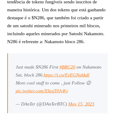
tendência de tokens fungíveis sendo inscritos de
maneira histórica. Um dos tokens que está ganhando
destaque é o $N286, que também foi criado a partir
de um satoshi minerado nos primeiros mil blocos,
incluindo aqueles minerados por Satoshi Nakamoto.
N286 é referente a: Nakamoto bloco 286.
Just made $N286 First
#BRC20
on Nakamoto
Sat, block 286.
https://t.co/EvEGNuhkdl
More cool stuff to come , just Follow 😉
pic.twitter.com/XSeqT0JvKy
— DAnTer (@DAnTerBTC)
May 15, 2023