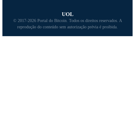
UOL
© 2017-2026 Portal do Bitcoin. Todos os direitos reservados. A
reprodução do conteúdo sem autorização prévia é proibida.