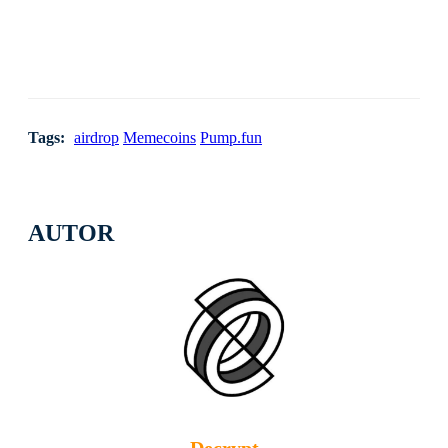
Tags:
airdrop
Memecoins
Pump.fun
AUTOR
Decrypt