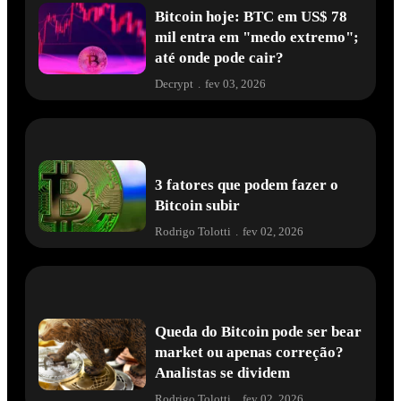
Bitcoin hoje: BTC em US$ 78
mil entra em "medo extremo";
até onde pode cair?
Decrypt
.
fev 03, 2026
3 fatores que podem fazer o
Bitcoin subir
Rodrigo Tolotti
.
fev 02, 2026
Queda do Bitcoin pode ser bear
market ou apenas correção?
Analistas se dividem
Rodrigo Tolotti
.
fev 02, 2026