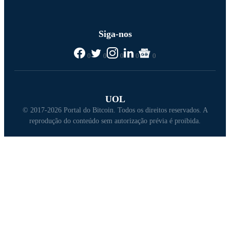
Siga-nos
0
0
0
0
0
UOL
© 2017-2026 Portal do Bitcoin. Todos os direitos reservados. A
reprodução do conteúdo sem autorização prévia é proibida.