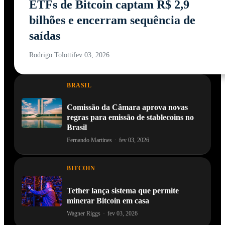
ETFs de Bitcoin captam R$ 2,9
bilhões e encerram sequência de
saídas
Rodrigo Tolotti
fev 03, 2026
BRASIL
Comissão da Câmara aprova novas
regras para emissão de stablecoins no
Brasil
Fernando Martines
·
fev 03, 2026
BITCOIN
Tether lança sistema que permite
minerar Bitcoin em casa
Wagner Riggs
·
fev 03, 2026