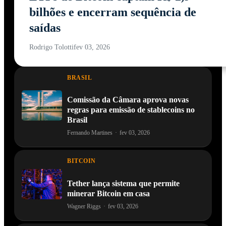
bilhões e encerram sequência de
saídas
Rodrigo Tolotti
fev 03, 2026
BRASIL
Comissão da Câmara aprova novas
regras para emissão de stablecoins no
Brasil
Fernando Martines
·
fev 03, 2026
BITCOIN
Tether lança sistema que permite
minerar Bitcoin em casa
Wagner Riggs
·
fev 03, 2026