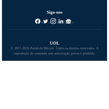
Siga-nos
0
0
0
0
0
UOL
© 2017-2026 Portal do Bitcoin. Todos os direitos reservados. A
reprodução do conteúdo sem autorização prévia é proibida.