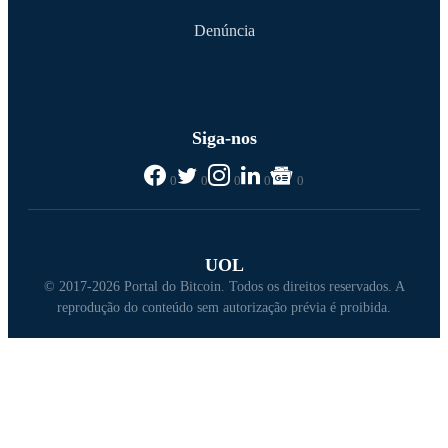
Denúncia
Siga-nos
0
0
0
0
0
UOL
© 2017-2026 Portal do Bitcoin. Todos os direitos reservados. A
reprodução do conteúdo sem autorização prévia é proibida.