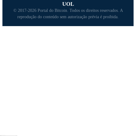
UOL
© 2017-2026 Portal do Bitcoin. Todos os direitos reservados. A
reprodução do conteúdo sem autorização prévia é proibida.