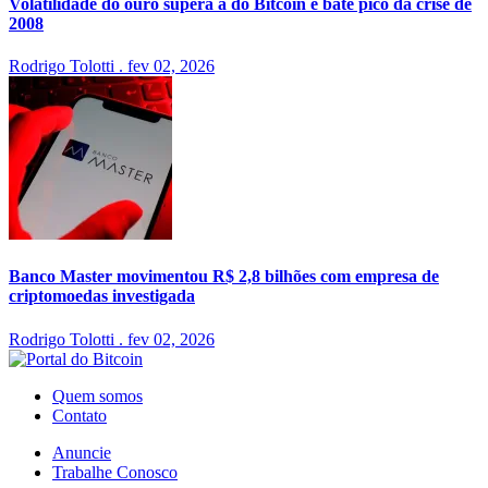
Volatilidade do ouro supera a do Bitcoin e bate pico da crise de
2008
Rodrigo Tolotti
.
fev 02, 2026
Banco Master movimentou R$ 2,8 bilhões com empresa de
criptomoedas investigada
Rodrigo Tolotti
.
fev 02, 2026
Quem somos
Contato
Anuncie
Trabalhe Conosco