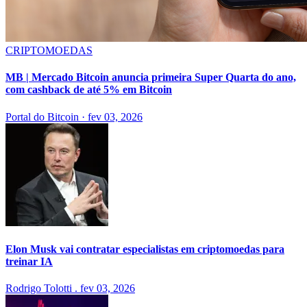
CRIPTOMOEDAS
MB | Mercado Bitcoin anuncia primeira Super Quarta do ano,
com cashback de até 5% em Bitcoin
Portal do Bitcoin
·
fev 03, 2026
Elon Musk vai contratar especialistas em criptomoedas para
treinar IA
Rodrigo Tolotti
.
fev 03, 2026