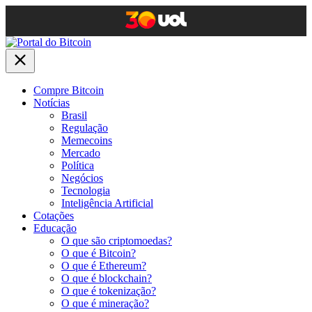
Compre Bitcoin
Notícias
Brasil
Regulação
Memecoins
Mercado
Política
Negócios
Tecnologia
Inteligência Artificial
Cotações
Educação
O que são criptomoedas?
O que é Bitcoin?
O que é Ethereum?
O que é blockchain?
O que é tokenização?
O que é mineração?