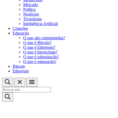
Mercado
Política
Negócios
Tecnologia
Inteligência Artificial
Cotações
Educação
O que são criptomoedas?
O que é Bitcoin?
O que é Ethereum?
O que é blockchain?
O que é tokenização?
O que é mineração?
Bitcoin
Ethereum