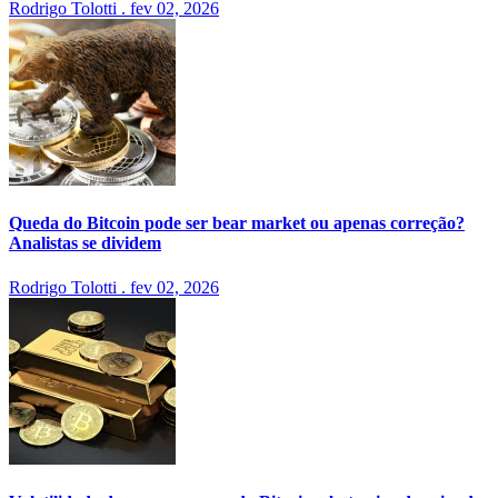
Rodrigo Tolotti
.
fev 02, 2026
Queda do Bitcoin pode ser bear market ou apenas correção?
Analistas se dividem
Rodrigo Tolotti
.
fev 02, 2026