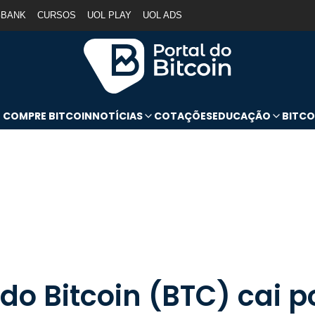
GBANK
CURSOS
UOL PLAY
UOL ADS
COMPRE BITCOIN
NOTÍCIAS
COTAÇÕES
EDUCAÇÃO
BITCO
do Bitcoin (BTC) cai p