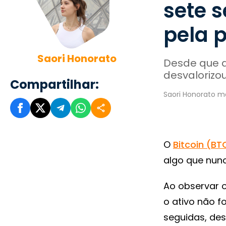
sete 
pela p
Saori Honorato
Desde que at
desvalorizo
Compartilhar:
Saori Honorato ma
O
Bitcoin (BT
algo que nunc
Ao observar o
o ativo não f
seguidas, des