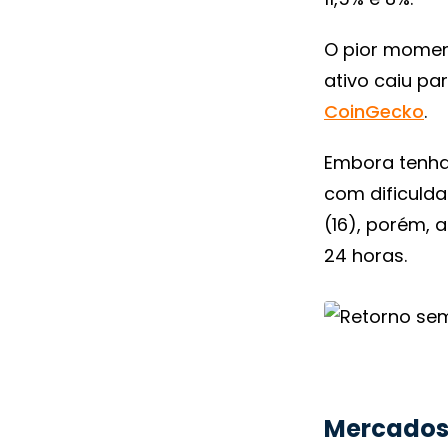
O pior moment
ativo caiu pa
CoinGecko
.
Embora tenha
com dificulda
(16), porém, 
24 horas.
Mercados