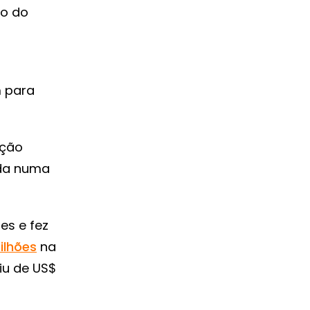
ço do
m para
ação
da numa
es e fez
ilhões
na
iu de US$