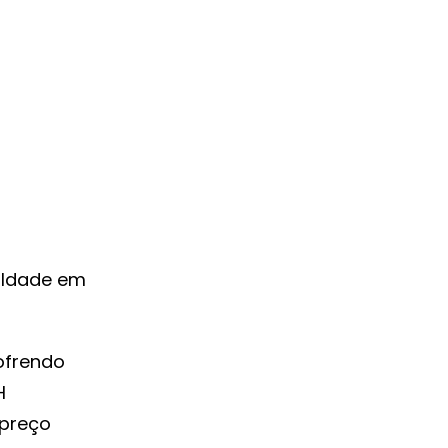
uldade em
ofrendo
H
 preço