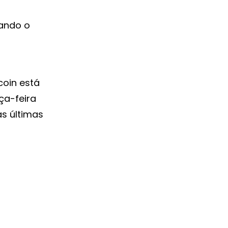
uando o
coin está
ça-feira
as últimas