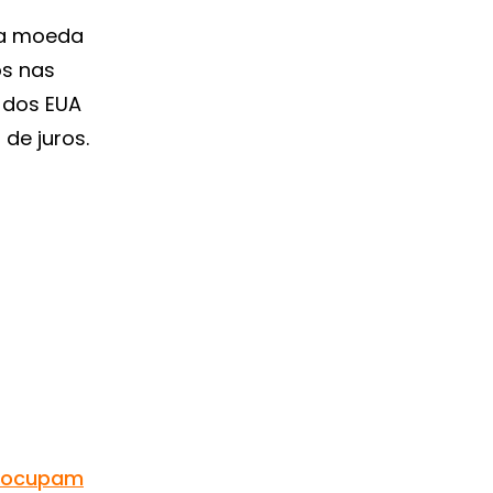
 a moeda
s nas
 dos EUA
de juros.
reocupam