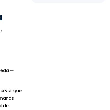
a
e
ueda —
servar que
semanas
l de