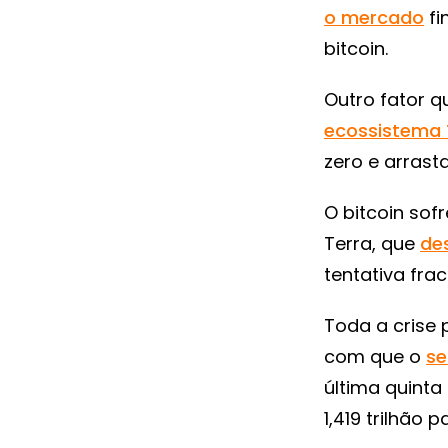
o mercado
fi
bitcoin.
Outro fator q
ecossistema 
zero e arrast
O bitcoin so
Terra, que
de
tentativa fra
Toda a crise 
com que o
se
última quinta
1,419 trilhão 