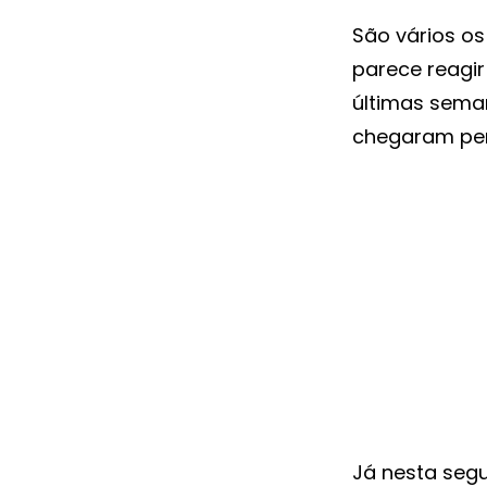
São vários o
parece reagi
últimas sema
chegaram per
Já nesta seg