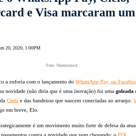
card e Visa marcaram um
un 20, 2020, 1:00PM
Foto: Shutterstock
o a euforia com o lançamento do
WhatsApp Pay, ou Facebo
ssa novidade (não diria que é uma inovação) foi uma
goleada
 da
Cielo
e das bandeiras que nascem conectadas ao arranjo:
V
go em breve, Elo.
trategicamente é um movimento muito forte de defesa da atua
de pagamentos contra a novidade que vem chegando: o
PIX
.