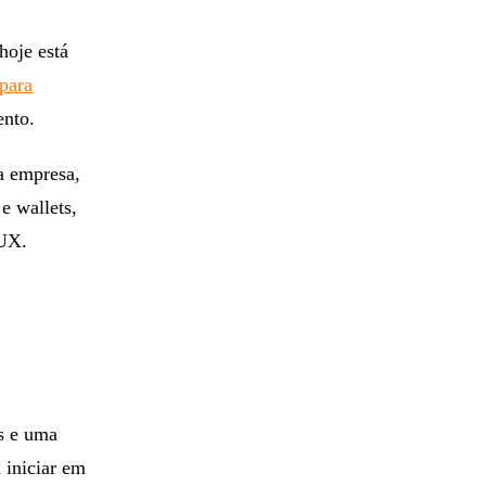
oje está
 para
ento.
a empresa,
e wallets,
 UX.
s e uma
 iniciar em