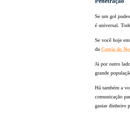
Penetração
Se um gol pudess
é universal. To
Se você hoje em
da
Coreia do No
Já por outro lad
grande populaçã
Há também a von
comunicação par
gastar dinheiro