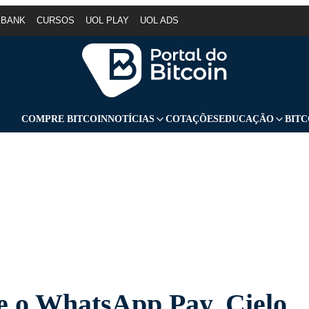
GBANK
CURSOS
UOL PLAY
UOL ADS
COMPRE BITCOIN
NOTÍCIAS
COTAÇÕES
EDUCAÇÃO
BITC
e o WhatsApp Pay, Cielo,