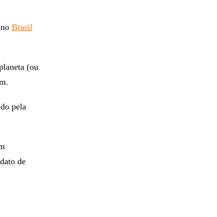
p no
Brasil
planeta (ou
am.
ido pela
em
dato de