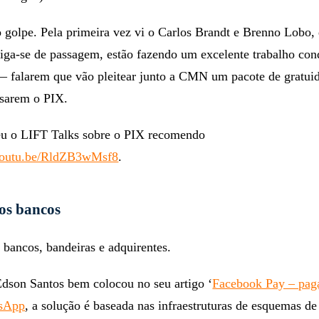
 golpe. Pela primeira vez vi o Carlos Brandt e Brenno Lobo,
iga-se de passagem, estão fazendo um excelente trabalho co
— falarem que vão pleitear junto a CMN um pacote de gratui
usarem o PIX.
u o LIFT Talks sobre o PIX recomendo
/youtu.be/RldZB3wMsf8
.
 os bancos
 bancos, bandeiras e adquirentes.
son Santos bem colocou no seu artigo ‘
Facebook Pay – pa
tsApp
, a solução é baseada nas infraestruturas de esquemas de