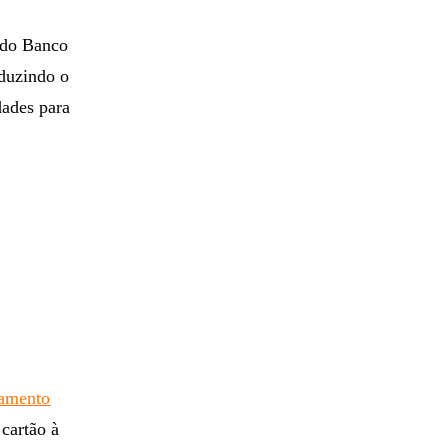
 do Banco
nduzindo o
dades para
gamento
 cartão à