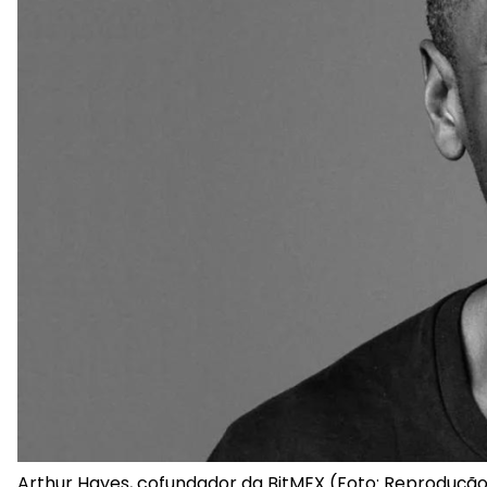
Arthur Hayes, cofundador da BitMEX (Foto: Reproduçã