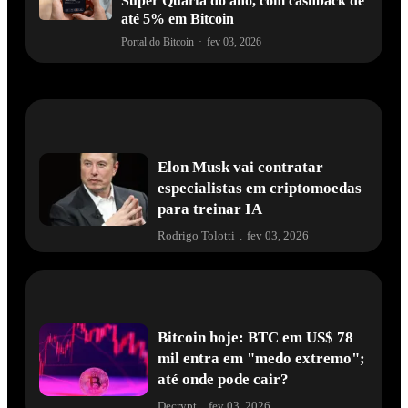
Super Quarta do ano, com cashback de
até 5% em Bitcoin
Portal do Bitcoin
·
fev 03, 2026
Elon Musk vai contratar
especialistas em criptomoedas
para treinar IA
Rodrigo Tolotti
.
fev 03, 2026
Bitcoin hoje: BTC em US$ 78
mil entra em "medo extremo";
até onde pode cair?
Decrypt
.
fev 03, 2026