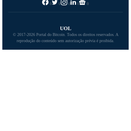
0
0
0
0
0
UOL
© 2017-2026 Portal do Bitcoin. Todos os direitos reservados. A
reprodução do conteúdo sem autorização prévia é proibida.