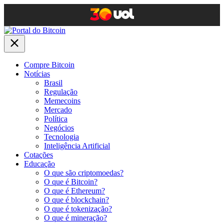
Compre Bitcoin
Notícias
Brasil
Regulação
Memecoins
Mercado
Política
Negócios
Tecnologia
Inteligência Artificial
Cotações
Educação
O que são criptomoedas?
O que é Bitcoin?
O que é Ethereum?
O que é blockchain?
O que é tokenização?
O que é mineração?