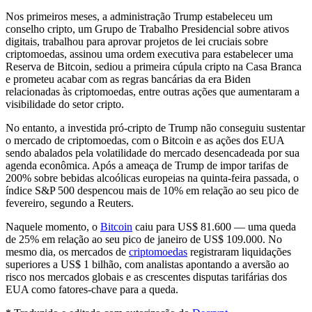
Nos primeiros meses, a administração Trump estabeleceu um
conselho cripto, um Grupo de Trabalho Presidencial sobre ativos
digitais, trabalhou para aprovar projetos de lei cruciais sobre
criptomoedas, assinou uma ordem executiva para estabelecer uma
Reserva de Bitcoin, sediou a primeira cúpula cripto na Casa Branca
e prometeu acabar com as regras bancárias da era Biden
relacionadas às criptomoedas, entre outras ações que aumentaram a
visibilidade do setor cripto.
No entanto, a investida pró-cripto de Trump não conseguiu sustentar
o mercado de criptomoedas, com o Bitcoin e as ações dos EUA
sendo abalados pela volatilidade do mercado desencadeada por sua
agenda econômica. Após a ameaça de Trump de impor tarifas de
200% sobre bebidas alcoólicas europeias na quinta-feira passada, o
índice S&P 500 despencou mais de 10% em relação ao seu pico de
fevereiro, segundo a Reuters.
Naquele momento, o
Bitcoin
caiu para US$ 81.600 — uma queda
de 25% em relação ao seu pico de janeiro de US$ 109.000. No
mesmo dia, os mercados de
criptomoedas
registraram liquidações
superiores a US$ 1 bilhão, com analistas apontando a aversão ao
risco nos mercados globais e as crescentes disputas tarifárias dos
EUA como fatores-chave para a queda.