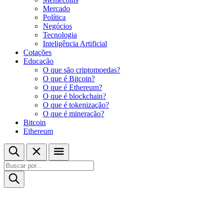
Mercado
Política
Negócios
Tecnologia
Inteligência Artificial
Cotações
Educação
O que são criptomoedas?
O que é Bitcoin?
O que é Ethereum?
O que é blockchain?
O que é tokenização?
O que é mineração?
Bitcoin
Ethereum