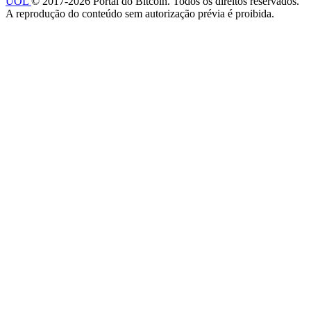
UOL
© 2017-2026 Portal do Bitcoin. Todos os direitos reservados.
A reprodução do conteúdo sem autorização prévia é proibida.