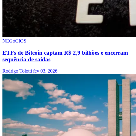
NEGóCIOS
ETFs de Bitcoin captam R$ 2,9 bilhões e encerram
sequência de saídas
Rodrigo Tolotti
fev 03, 2026