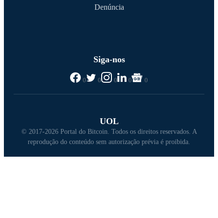
Denúncia
Siga-nos
0
0
0
0
0
UOL
© 2017-2026 Portal do Bitcoin. Todos os direitos reservados. A
reprodução do conteúdo sem autorização prévia é proibida.