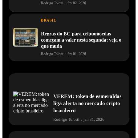
Rodrigo Tolotti
·
fev 02, 2026
BRASIL
Regras do BC para criptomoedas
começam a valer nesta segunda; veja o
que muda
Rodrigo Tolotti
·
fev 01, 2026
VEREM: token de esmeraldas
liga alerta no mercado cripto
brasileiro
Rodrigo Tolotti
.
jan 31, 2026