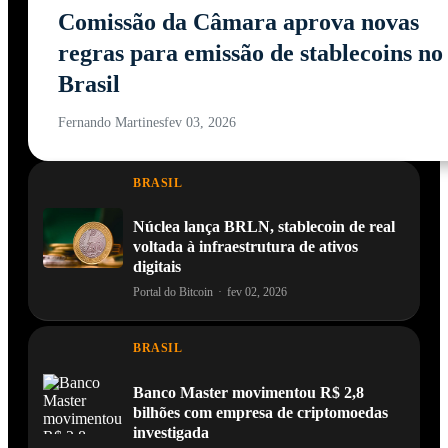
Comissão da Câmara aprova novas
regras para emissão de stablecoins no
Brasil
Fernando Martines
fev 03, 2026
BRASIL
Núclea lança BRLN, stablecoin de real
voltada à infraestrutura de ativos
digitais
Portal do Bitcoin
·
fev 02, 2026
BRASIL
Banco Master movimentou R$ 2,8
bilhões com empresa de criptomoedas
investigada