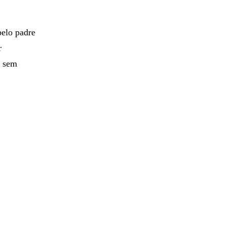
pelo padre
r
, sem