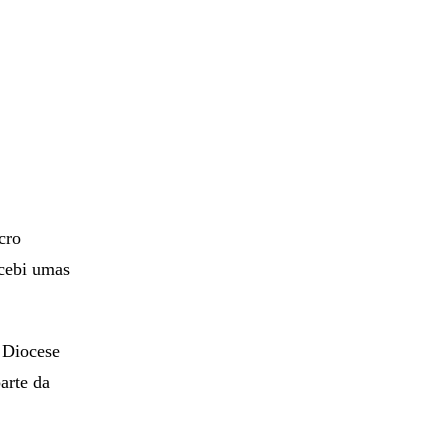
cro
ecebi umas
 Diocese
arte da