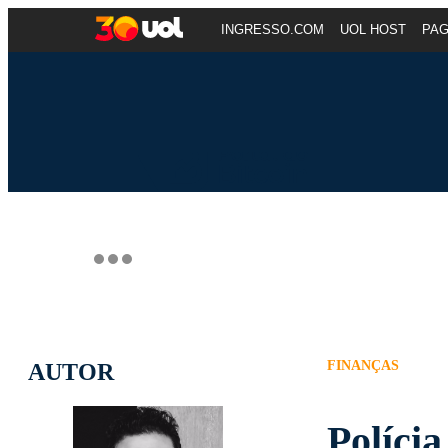
INGRESSO.COM
UOL HOST
PA
FINANÇAS
AUTOR
Políci