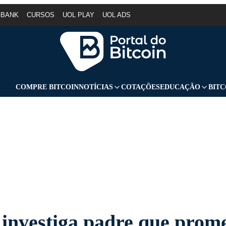
GBANK
CURSOS
UOL PLAY
UOL ADS
COMPRE BITCOIN
NOTÍCIAS
COTAÇÕES
EDUCAÇÃO
BITC
a investiga padre que prom