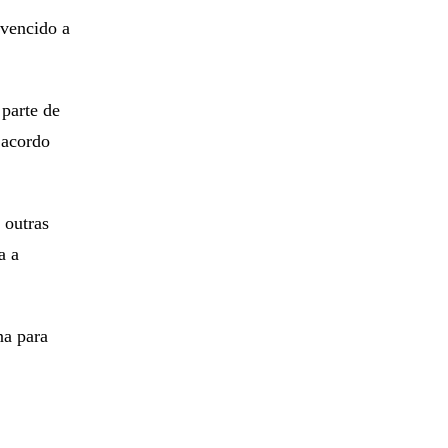
nvencido a
 parte de
 acordo
 outras
a a
na para