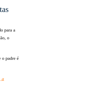
tas
do para a
ção, o
e o padre é
, a