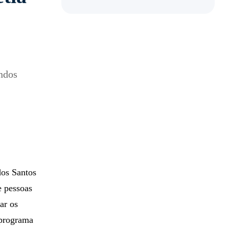
undos
dos Santos
 pessoas
ar os
 programa