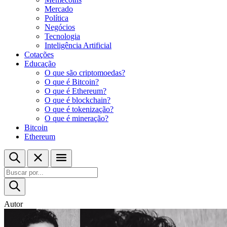
Mercado
Política
Negócios
Tecnologia
Inteligência Artificial
Cotações
Educação
O que são criptomoedas?
O que é Bitcoin?
O que é Ethereum?
O que é blockchain?
O que é tokenização?
O que é mineração?
Bitcoin
Ethereum
Autor