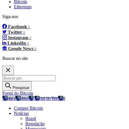
Bitcoin
Ethereum
Siga-nos
Facebook
0
Twitter
0
Instagram
0
LinkedIn
0
Google News
0
Buscar no site
Pesquisar
Portal do Bitcoin
Portal do Bitcoin
Portal do Bitcoin
Compre Bitcoin
Notícias
Brasil
Regulação
Memecoins