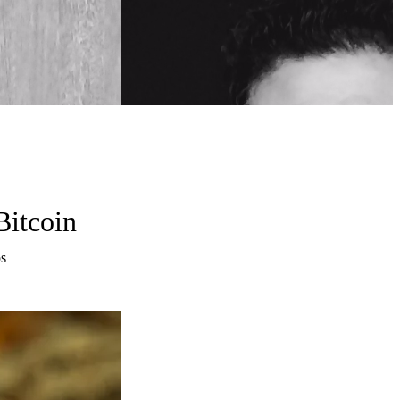
Bitcoin
os