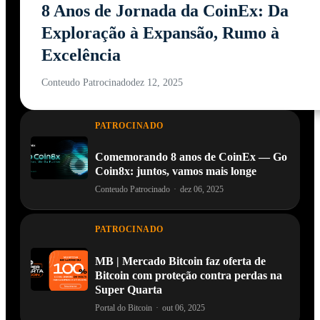
8 Anos de Jornada da CoinEx: Da
Exploração à Expansão, Rumo à
Excelência
Conteudo Patrocinado
dez 12, 2025
PATROCINADO
Comemorando 8 anos de CoinEx — Go
Coin8x: juntos, vamos mais longe
Conteudo Patrocinado
·
dez 06, 2025
PATROCINADO
MB | Mercado Bitcoin faz oferta de
Bitcoin com proteção contra perdas na
Super Quarta
Portal do Bitcoin
·
out 06, 2025