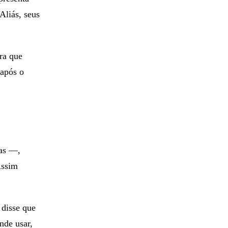
Aliás, seus
ra que
 após o
nas —,
Assim
 disse que
nde usar,