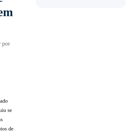
 em
r por
tado
uiu se
as
tos de