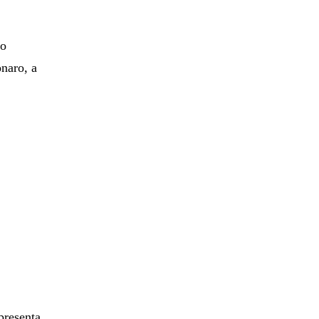
do
naro, a
presenta