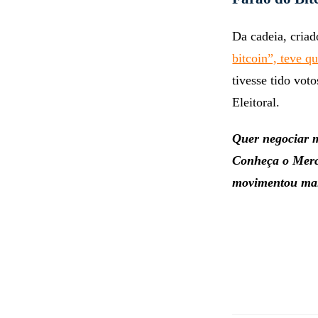
Da cadeia, cria
bitcoin”, teve q
tivesse tido voto
Eleitoral.
Quer negociar m
Conheça o Merca
movimentou mais