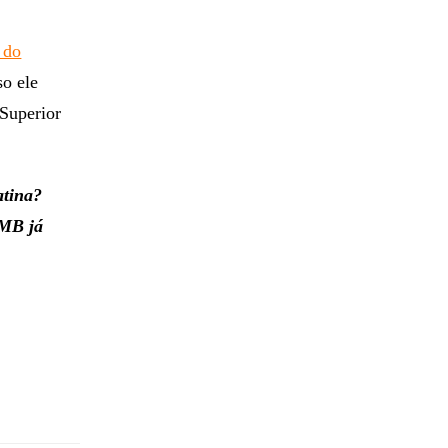
 do
so ele
 Superior
atina?
 MB já