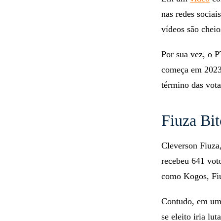
nas redes sociai
vídeos são cheio
Por sua vez, o 
começa em 2023, 
término das vota
Fiuza Bit
Cleverson Fiuza
recebeu 641 vot
como Kogos, Fiu
Contudo, em u
se eleito iria l