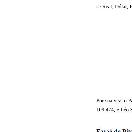
se Real, Dólar, 
Por sua vez, o 
109.474, e Léo S
Faraó do Bit