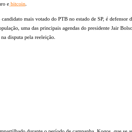
ro e
bitcoin
.
o candidato mais votado do PTB no estado de SP, é defensor 
pulação, uma das principais agendas do presidente Jair Bolso
na disputa pela reeleição.
mpartilhado durante o período de campanha, Kogos, que se a