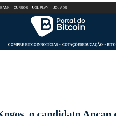
GBANK
CURSOS
UOL PLAY
UOL ADS
COMPRE BITCOIN
NOTÍCIAS
COTAÇÕES
EDUCAÇÃO
BITC
Kogos, o candidato Ancap 