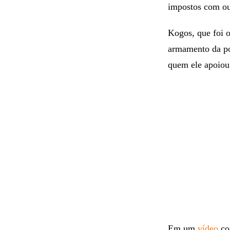
impostos com ou
Kogos, que foi 
armamento da po
quem ele apoiou 
Em um
vídeo
co