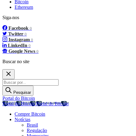
Bitcoin
Ethereum
Siga-nos
Facebook
0
Twitter
0
Instagram
0
LinkedIn
0
Google News
0
Buscar no site
Pesquisar
Portal do Bitcoin
Portal do Bitcoin
Portal do Bitcoin
Compre Bitcoin
Notícias
Brasil
Regulação
Memecoins