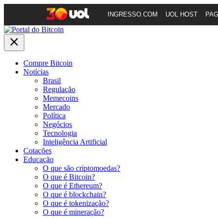
INGRESSO.COM
UOL HOST
PA
Compre Bitcoin
Notícias
Brasil
Regulação
Memecoins
Mercado
Política
Negócios
Tecnologia
Inteligência Artificial
Cotações
Educação
O que são criptomoedas?
O que é Bitcoin?
O que é Ethereum?
O que é blockchain?
O que é tokenização?
O que é mineração?