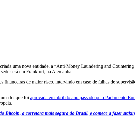
rá criada uma nova entidade, a “Anti-Money Laundering and Counteri
 sede será em Frankfurt, na Alemanha.
s financeiras de maior risco, intervindo em caso de falhas de supervis
uma lei que foi
aprovada em abril do ano passado pelo Parlamento Eur
opeia.
 Bitcoin, a corretora mais segura do Brasil, e comece a fazer stak