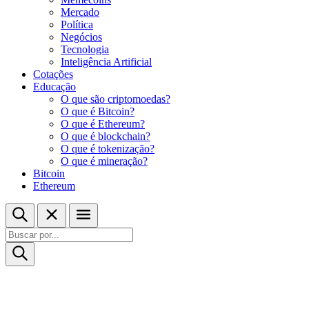
Mercado
Política
Negócios
Tecnologia
Inteligência Artificial
Cotações
Educação
O que são criptomoedas?
O que é Bitcoin?
O que é Ethereum?
O que é blockchain?
O que é tokenização?
O que é mineração?
Bitcoin
Ethereum